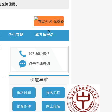
习交流使用。
在线咨
询
考生答疑
成考预报名
知
027-86646545
点击在线咨询
快速导航
报名时间
报名流程
报名条件
网上报名