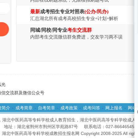
内部在线刷题系统，无限模拟刷题考试
最新
成考招生专业对照表
(公办/民办)
汇总湖北所有成考高校招生专业+计划+解析
同城/同校/同专业
考生交流群
内部考生交流微信群免费进，交友学习两不误
风光
微信交流群及微信公众号
校简介
-
成考简章
-
自考简章
-
成考政策
-
成考问答
-
网上报名
-
网站
，湖北中医药高等专科学校成人教育招生，湖北中医药高等专科学校成人
地址：湖北省荆州市荆州区学苑路87号 联系电话：027-86646545
中医药高等专科学校成教招生报名网 Copyright 2008-2025 All rights 