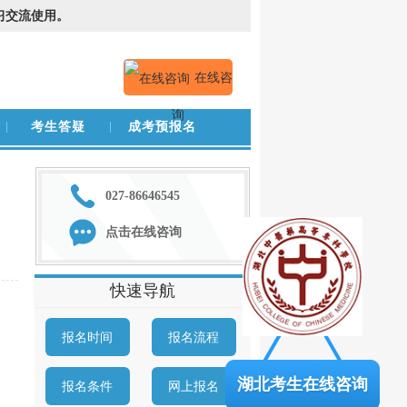
习交流使用。
在线咨
询
考生答疑
成考预报名
027-86646545
点击在线咨询
快速导航
报名时间
报名流程
湖北考生在线咨询
报名条件
网上报名