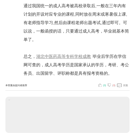
通过我国统一的成人高考被高校录取后,一般在三年内有
计划的开设对应专业的课程,同时放在周末或寒暑假上课,
有老师指导学习,然后由课程老师出题考试,通过即可。可
以说，一般函授的话，只要通过成人高考，毕业就基本简
单了。
总之，
湖北中医药高等专科学校成教
毕业后学历在学信
网可查的，成人高考学历是国家承认的学历，考研、考公
务员、出国留学、评职称都是具有报考资格的。
本答案由提问者推荐
(
0
)
(
0
)
回复
说点什么吧